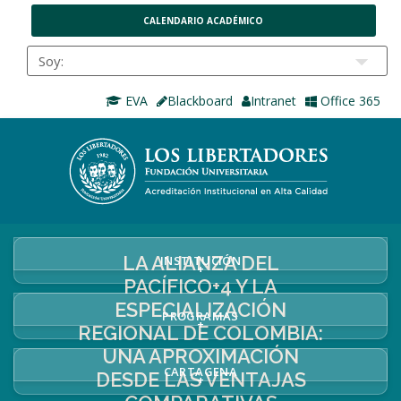
CALENDARIO ACADÉMICO
EVA
Blackboard
Intranet
Office 365
LA ALIANZA DEL
INSTITUCIÓN
+
PACÍFICO+4 Y LA
ESPECIALIZACIÓN
PROGRAMAS
+
REGIONAL DE COLOMBIA:
UNA APROXIMACIÓN
CARTAGENA
DESDE LAS VENTAJAS
+