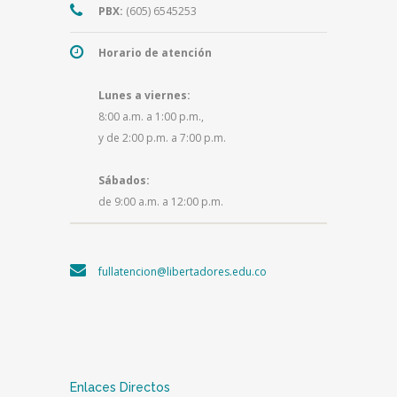
PBX:
(605) 6545253
Horario de atención
Lunes a viernes:
8:00 a.m. a 1:00 p.m.,
y de 2:00 p.m. a 7:00 p.m.
Sábados:
de 9:00 a.m. a 12:00 p.m.
fullatencion@libertadores.edu.co
Enlaces Directos