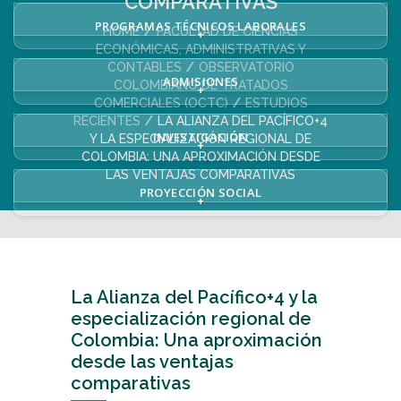
COMPARATIVAS
PROGRAMAS TÉCNICOS LABORALES
HOME
FACULTAD DE CIENCIAS
+
ECONÓMICAS, ADMINISTRATIVAS Y
CONTABLES
OBSERVATORIO
ADMISIONES
COLOMBIANO DE TRATADOS
+
COMERCIALES (OCTC)
ESTUDIOS
RECIENTES
LA ALIANZA DEL PACÍFICO+4
INVESTIGACIÓN
Y LA ESPECIALIZACIÓN REGIONAL DE
+
COLOMBIA: UNA APROXIMACIÓN DESDE
LAS VENTAJAS COMPARATIVAS
PROYECCIÓN SOCIAL
+
La Alianza del Pacífico+4 y la
especialización regional de
Colombia: Una aproximación
desde las ventajas
comparativas