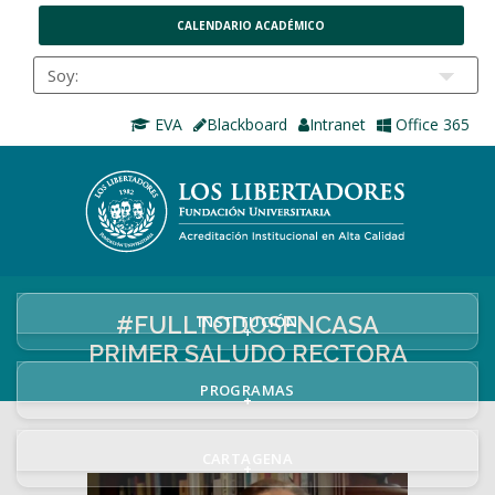
CALENDARIO ACADÉMICO
EVA
Blackboard
Intranet
Office 365
#FULLTODOSENCASA
INSTITUCIÓN
+
PRIMER SALUDO RECTORA
PROGRAMAS
+
CARTAGENA
+