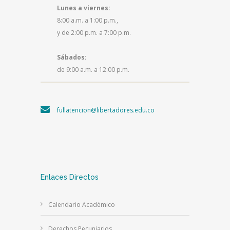
Lunes a viernes:
8:00 a.m. a 1:00 p.m.,
y de 2:00 p.m. a 7:00 p.m.
Sábados:
de 9:00 a.m. a 12:00 p.m.
fullatencion@libertadores.edu.co
Enlaces Directos
Calendario Académico
Derechos Pecuniarios