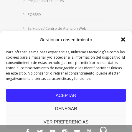
Preguntas Frecuentes
PQRSFD
Servicios / Centro de Atención Web
Gestionar consentimiento
Correo Institucional
Para ofrecer las mejores experiencias, utilizamos tecnologías como las
Notificaciones judiciales
cookies para almacenar y/o acceder a la información del dispositivo. El
consentimiento de estas tecnologías nos permitirá procesar datos
como el comportamiento de navegación o las identificaciones únicas
en este sitio. No consentir o retirar el consentimiento, puede afectar
negativamente a ciertas características y funciones.
Copyright © 2024 Fundación Universitaria Los
Libertadores | Institución Universitaria | Vigilada
ACEPTAR
Mineducación
| Personería Jurídica Resolución
7542 de mayo de 1982
DENEGAR
Acreditación Institucional en Alta Calidad
Resolución 015638 del 5 de agosto de 2022,
Ministerio de Educación Nacional.
VER PREFERENCIAS