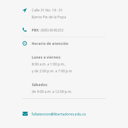
Calle 31 No. 19 - 51
Barrio Pie de la Popa
PBX:
(605) 6545253
Horario de atención
Lunes a viernes:
8:00 a.m. a 1:00 p.m.,
y de 2:00 p.m. a 7:00 p.m.
Sábados:
de 9:00 a.m. a 12:00 p.m.
fullatencion@libertadores.edu.co