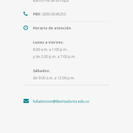
Barrio Pie de la Popa
PBX:
(605) 6545253
Horario de atención
Lunes a viernes:
8:00 a.m. a 1:00 p.m.,
y de 2:00 p.m. a 7:00 p.m.
Sábados:
de 9:00 a.m. a 12:00 p.m.
fullatencion@libertadores.edu.co