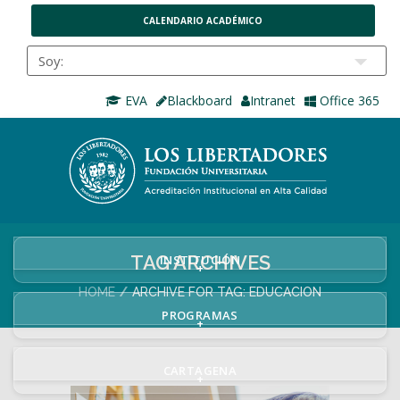
CALENDARIO ACADÉMICO
EVA
Blackboard
Intranet
Office 365
TAG ARCHIVES
INSTITUCIÓN
+
HOME
ARCHIVE FOR TAG: EDUCACION
PROGRAMAS
+
CARTAGENA
+