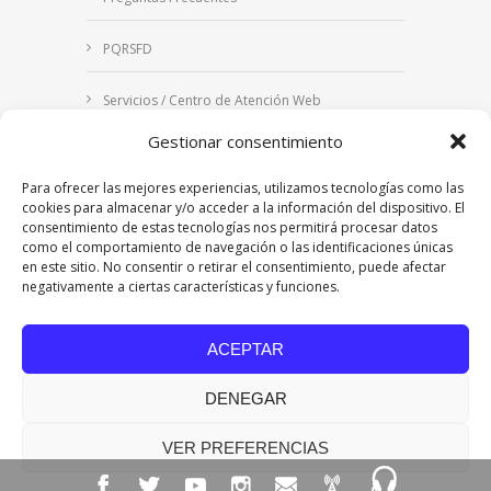
PQRSFD
Servicios / Centro de Atención Web
Gestionar consentimiento
Correo Institucional
Para ofrecer las mejores experiencias, utilizamos tecnologías como las
Notificaciones judiciales
cookies para almacenar y/o acceder a la información del dispositivo. El
consentimiento de estas tecnologías nos permitirá procesar datos
como el comportamiento de navegación o las identificaciones únicas
en este sitio. No consentir o retirar el consentimiento, puede afectar
negativamente a ciertas características y funciones.
Copyright © 2024 Fundación Universitaria Los
Libertadores | Institución Universitaria | Vigilada
ACEPTAR
Mineducación
| Personería Jurídica Resolución
7542 de mayo de 1982
DENEGAR
Acreditación Institucional en Alta Calidad
Resolución 015638 del 5 de agosto de 2022,
Ministerio de Educación Nacional.
VER PREFERENCIAS