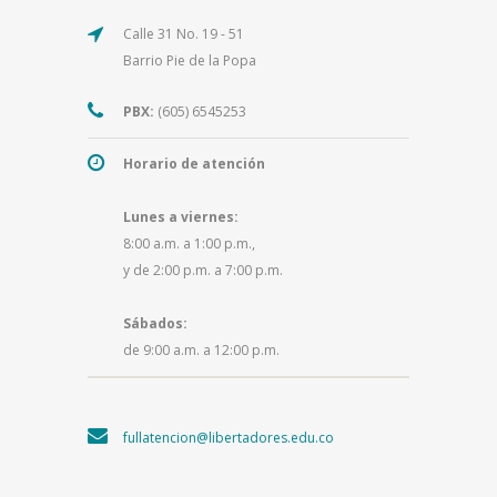
Calle 31 No. 19 - 51
Barrio Pie de la Popa
PBX:
(605) 6545253
Horario de atención
Lunes a viernes:
8:00 a.m. a 1:00 p.m.,
y de 2:00 p.m. a 7:00 p.m.
Sábados:
de 9:00 a.m. a 12:00 p.m.
fullatencion@libertadores.edu.co