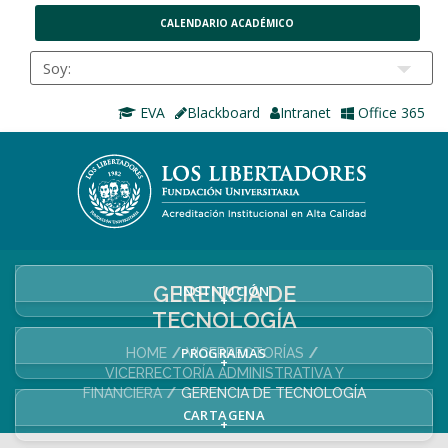
CALENDARIO ACADÉMICO
EVA
Blackboard
Intranet
Office 365
GERENCIA DE
INSTITUCIÓN
+
TECNOLOGÍA
PROGRAMAS
HOME
VICERRECTORÍAS
+
VICERRECTORÍA ADMINISTRATIVA Y
FINANCIERA
GERENCIA DE TECNOLOGÍA
CARTAGENA
+