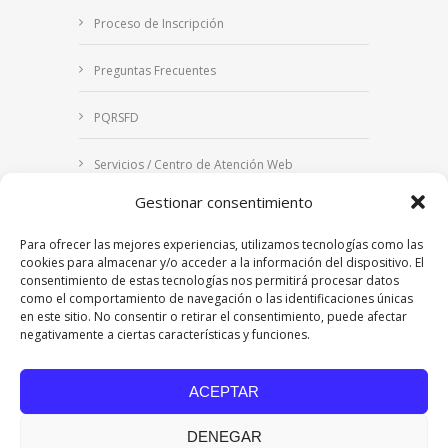
Proceso de Inscripción
Preguntas Frecuentes
PQRSFD
Servicios / Centro de Atención Web
Gestionar consentimiento
Correo Institucional
Para ofrecer las mejores experiencias, utilizamos tecnologías como las
Notificaciones judiciales
cookies para almacenar y/o acceder a la información del dispositivo. El
consentimiento de estas tecnologías nos permitirá procesar datos
como el comportamiento de navegación o las identificaciones únicas
en este sitio. No consentir o retirar el consentimiento, puede afectar
negativamente a ciertas características y funciones.
Copyright © 2024 Fundación Universitaria Los
Libertadores | Institución Universitaria | Vigilada
ACEPTAR
Mineducación
| Personería Jurídica Resolución
7542 de mayo de 1982
DENEGAR
Acreditación Institucional en Alta Calidad