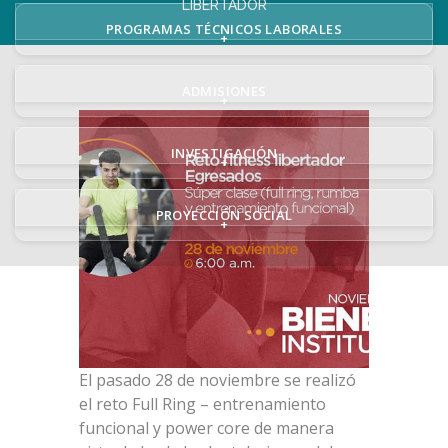
LIBERTADOR
PROGRAMAS TÉCNICOS LABORALES
+
ADMISIONES
+
INVESTIGACIÓN
+
PROYECCIÓN SOCIAL
+
El pasado 28 de noviembre se realizó
el reto Full Ring – entrenamiento
funcional y power core de manera