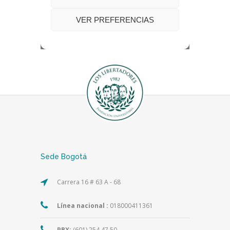
Sede Bogotá
Carrera 16 # 63 A - 68
Línea nacional :
018000411361
PBX:
(601) 254 47 50