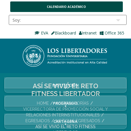
CALENDARIO ACADÉMICO
EVA
Blackboard
Intranet
Office 365
ASÍ SE VIVIÓ EL RETO
INSTITUCIÓN
+
FITNESS LIBERTADOR
PROGRAMAS
HOME
VICERRECTORÍAS
+
VICERRECTORÍA DE PROYECCIÓN SOCIAL Y
RELACIONES INTERINSTITUCIONALES
EGRESADOS
NOTICIAS EGRESADOS
CARTAGENA
+
ASÍ SE VIVIÓ EL RETO FITNESS