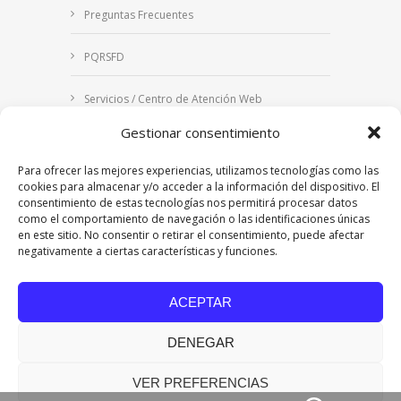
Preguntas Frecuentes
PQRSFD
Servicios / Centro de Atención Web
Gestionar consentimiento
Correo Institucional
Para ofrecer las mejores experiencias, utilizamos tecnologías como las
Notificaciones judiciales
cookies para almacenar y/o acceder a la información del dispositivo. El
consentimiento de estas tecnologías nos permitirá procesar datos
como el comportamiento de navegación o las identificaciones únicas
en este sitio. No consentir o retirar el consentimiento, puede afectar
negativamente a ciertas características y funciones.
Copyright © 2024 Fundación Universitaria Los
Libertadores | Institución Universitaria | Vigilada
ACEPTAR
Mineducación
| Personería Jurídica Resolución
7542 de mayo de 1982
DENEGAR
Acreditación Institucional en Alta Calidad
Resolución 015638 del 5 de agosto de 2022,
Ministerio de Educación Nacional.
VER PREFERENCIAS