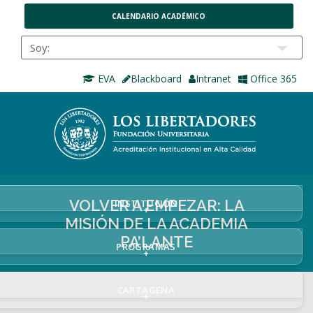
CALENDARIO ACADÉMICO
EVA
Blackboard
Intranet
Office 365
VOLVER A EMPEZAR: LA
INSTITUCIÓN
+
MISIÓN DE LA ACADEMIA
PA’LANTE
PROGRAMAS
+
CARTAGENA
+