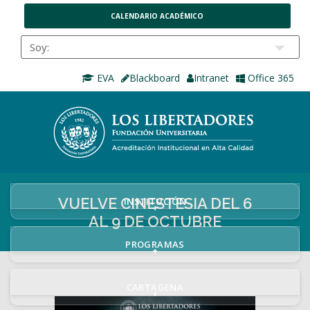
CALENDARIO ACADÉMICO
EVA
Blackboard
Intranet
Office 365
VUELVE CINESTESIA DEL 6
INSTITUCIÓN
+
AL 9 DE OCTUBRE
PROGRAMAS
+
CARTAGENA
+