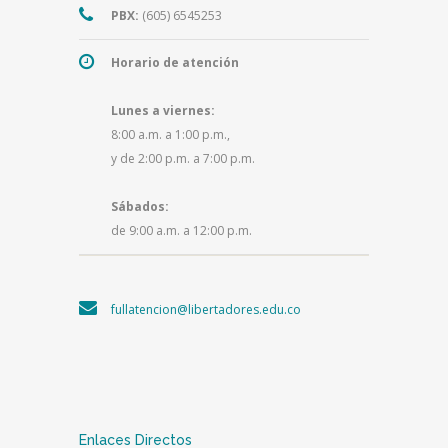
PBX:
(605) 6545253
Horario de atención
Lunes a viernes:
8:00 a.m. a 1:00 p.m.,
y de 2:00 p.m. a 7:00 p.m.
Sábados:
de 9:00 a.m. a 12:00 p.m.
fullatencion@libertadores.edu.co
Enlaces Directos