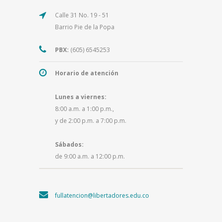
Calle 31 No. 19 - 51
Barrio Pie de la Popa
PBX:
(605) 6545253
Horario de atención
Lunes a viernes:
8:00 a.m. a 1:00 p.m.,
y de 2:00 p.m. a 7:00 p.m.
Sábados:
de 9:00 a.m. a 12:00 p.m.
fullatencion@libertadores.edu.co