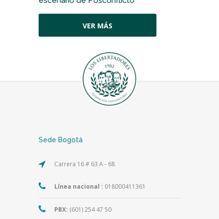
escenario de Posconflicto
VER MÁS
Sede Bogotá
Carrera 16 # 63 A - 68
Línea nacional :
018000411361
PBX:
(601) 254 47 50