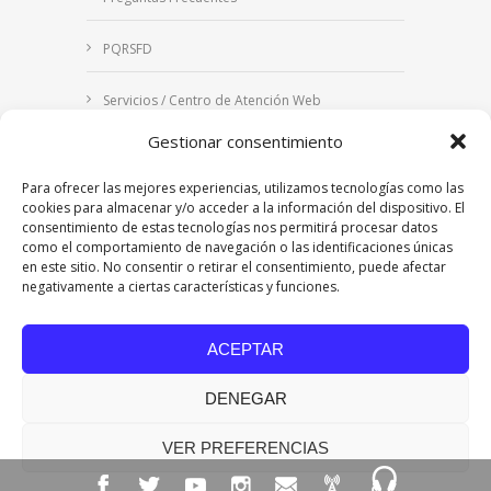
PQRSFD
Servicios / Centro de Atención Web
Gestionar consentimiento
Correo Institucional
Para ofrecer las mejores experiencias, utilizamos tecnologías como las
Notificaciones judiciales
cookies para almacenar y/o acceder a la información del dispositivo. El
consentimiento de estas tecnologías nos permitirá procesar datos
como el comportamiento de navegación o las identificaciones únicas
en este sitio. No consentir o retirar el consentimiento, puede afectar
negativamente a ciertas características y funciones.
Copyright © 2024 Fundación Universitaria Los
Libertadores | Institución Universitaria | Vigilada
ACEPTAR
Mineducación
| Personería Jurídica Resolución
7542 de mayo de 1982
DENEGAR
Acreditación Institucional en Alta Calidad
Resolución 015638 del 5 de agosto de 2022,
Ministerio de Educación Nacional.
VER PREFERENCIAS