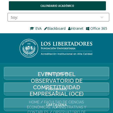
CALENDARIO ACADÉMICO
EVA
Blackboard
Intranet
Office 365
EVENTOS DEL
INSTITUCIÓN
+
OBSERVATORIO DE
COMPETITIVIDAD
PROGRAMAS
+
EMPRESARIAL (OCE)
HOME
FACULTAD DE CIENCIAS
CARTAGENA
+
ECONÓMICAS, ADMINISTRATIVAS Y
CONTABLES
OBSERVATORIO DE