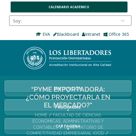
CALENDARIO ACADÉMICO
EVA
Blackboard
Intranet
Office 365
“PYME EXPORTADORA:
INSTITUCIÓN
+
¿CÓMO PROYECTARLA EN
EL MERCADO?”
PROGRAMAS
+
HOME
FACULTAD DE CIENCIAS
ECONÓMICAS, ADMINISTRATIVAS Y
CARTAGENA
CONTABLES
OBSERVATORIO DE
+
COMPETITIVIDAD EMPRESARIAL (OCE)