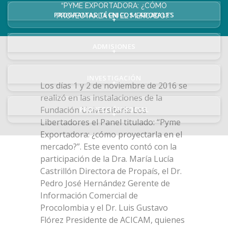
“PYME EXPORTADORA: ¿CÓMO
PROGRAMAS TÉCNICOS LABORALES
PROYECTARLA EN EL MERCADO?”
+
ADMISIONES
+
INVESTIGACIÓN
+
Los días 1 y 2 de noviembre de 2016 se
realizó en las instalaciones de la
Fundación Universitaria Los
PROYECCIÓN SOCIAL
+
Libertadores el Panel titulado: “Pyme
Exportadora: ¿cómo proyectarla en el
mercado?”. Este evento contó con la
participación de la Dra. María Lucía
Castrillón Directora de Propaís, el Dr.
Pedro José Hernández Gerente de
Información Comercial de
Procolombia y el Dr. Luis Gustavo
Flórez Presidente de ACICAM, quienes