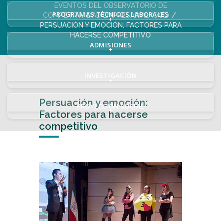
EVENTOS DEL OBSERVATORIO DE
PROGRAMAS TÉCNICOS LABORALES
COMPETITIVIDAD EMPRESARIAL (OCE)
+
PERSUACIÓN Y EMOCIÓN: FACTORES PARA
HACERSE COMPETITIVO
ADMISIONES
+
INVESTIGACIÓN
+
Persuación y emoción:
PROYECCIÓN SOCIAL
+
Factores para hacerse
competitivo