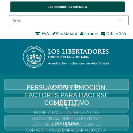
CALENDARIO ACADÉMICO
EVA
Blackboard
Intranet
Office 365
PERSUACIÓN Y EMOCIÓN:
INSTITUCIÓN
+
FACTORES PARA HACERSE
COMPETITIVO
PROGRAMAS
+
HOME
FACULTAD DE CIENCIAS
ECONÓMICAS, ADMINISTRATIVAS Y
CARTAGENA
CONTABLES
OBSERVATORIO DE
+
COMPETITIVIDAD EMPRESARIAL (OCE)