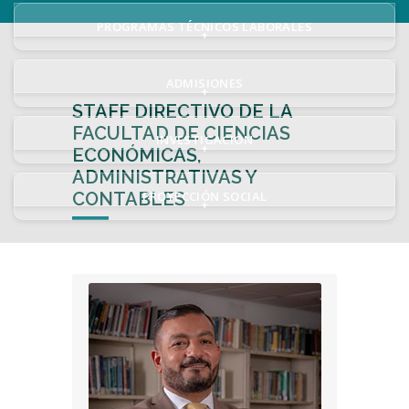
PROGRAMAS TÉCNICOS LABORALES
+
ADMISIONES
+
STAFF DIRECTIVO DE LA
FACULTAD DE CIENCIAS
INVESTIGACIÓN
+
ECONÓMICAS,
ADMINISTRATIVAS Y
CONTABLES
PROYECCIÓN SOCIAL
+