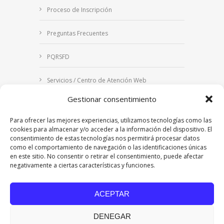
Proceso de Inscripción
Preguntas Frecuentes
PQRSFD
Servicios / Centro de Atención Web
Gestionar consentimiento
Correo Institucional
Para ofrecer las mejores experiencias, utilizamos tecnologías como las
Notificaciones judiciales
cookies para almacenar y/o acceder a la información del dispositivo. El
consentimiento de estas tecnologías nos permitirá procesar datos
como el comportamiento de navegación o las identificaciones únicas
en este sitio. No consentir o retirar el consentimiento, puede afectar
negativamente a ciertas características y funciones.
Copyright © 2024 Fundación Universitaria Los
Libertadores | Institución Universitaria | Vigilada
ACEPTAR
Mineducación
| Personería Jurídica Resolución
7542 de mayo de 1982
DENEGAR
Acreditación Institucional en Alta Calidad