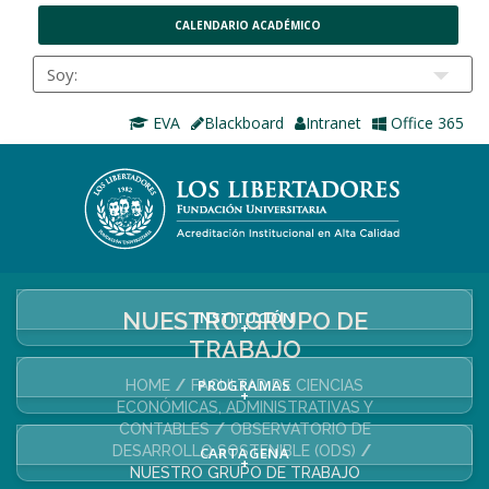
CALENDARIO ACADÉMICO
EVA
Blackboard
Intranet
Office 365
NUESTRO GRUPO DE
INSTITUCIÓN
+
TRABAJO
PROGRAMAS
HOME
FACULTAD DE CIENCIAS
+
ECONÓMICAS, ADMINISTRATIVAS Y
CONTABLES
OBSERVATORIO DE
DESARROLLO SOSTENIBLE (ODS)
CARTAGENA
+
NUESTRO GRUPO DE TRABAJO