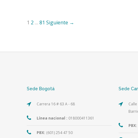
1
2
…
81
Siguiente →
Sede Bogotá
Sede Ca
Carrera 16 # 63 A - 68
Calle
Barri
Línea nacional :
018000411361
PBX:
PBX:
(601) 254 47 50