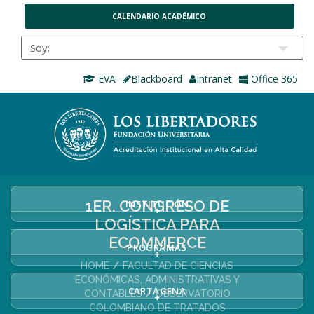
CALENDARIO ACADÉMICO
EVA
Blackboard
Intranet
Office 365
1ER. CONGRESO DE
INSTITUCIÓN
+
LOGÍSTICA PARA
ECOMMERCE
PROGRAMAS
+
HOME
FACULTAD DE CIENCIAS
ECONÓMICAS, ADMINISTRATIVAS Y
CARTAGENA
CONTABLES
OBSERVATORIO
+
COLOMBIANO DE TRATADOS