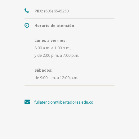
PBX:
(605) 6545253
Horario de atención
Lunes a viernes:
8:00 a.m. a 1:00 p.m.,
y de 2:00 p.m. a 7:00 p.m.
Sábados:
de 9:00 a.m. a 12:00 p.m.
fullatencion@libertadores.edu.co