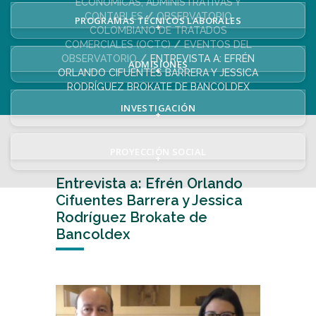
ECONÓMICAS, ADMINISTRATIVAS Y
CONTABLES
OBSERVATORIO
PROGRAMAS TÉCNICOS LABORALES
+
COLOMBIANO DE TRATADOS
COMERCIALES (OCTC)
EVENTOS DEL
OBSERVATORIO
ENTREVISTA A: EFRÉN
ADMISIONES
+
ORLANDO CIFUENTES BARRERA Y JESSICA
RODRÍGUEZ BROKATE DE BANCOLDEX
INVESTIGACIÓN
+
PROYECCIÓN SOCIAL
+
Entrevista a: Efrén Orlando
Cifuentes Barrera y Jessica
Rodríguez Brokate de
Bancoldex