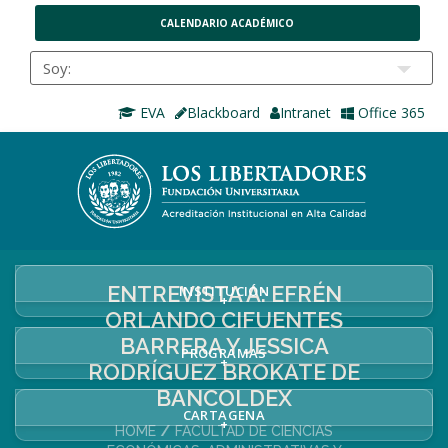
CALENDARIO ACADÉMICO
EVA
Blackboard
Intranet
Office 365
ENTREVISTA A: EFRÉN
INSTITUCIÓN
+
ORLANDO CIFUENTES
BARRERA Y JESSICA
PROGRAMAS
+
RODRÍGUEZ BROKATE DE
BANCOLDEX
CARTAGENA
+
HOME
FACULTAD DE CIENCIAS