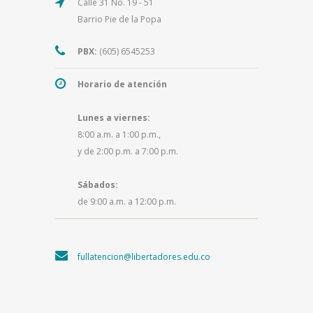
Calle 31 No. 19 - 51
Barrio Pie de la Popa
PBX:
(605) 6545253
Horario de atención
Lunes a viernes:
8:00 a.m. a 1:00 p.m.,
y de 2:00 p.m. a 7:00 p.m.
Sábados:
de 9:00 a.m. a 12:00 p.m.
fullatencion@libertadores.edu.co