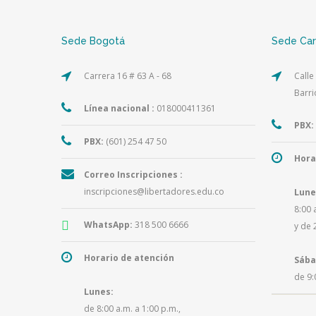
Sede Bogotá
Sede Ca
Carrera 16 # 63 A - 68
Calle
Barri
Línea nacional :
018000411361
PBX:
PBX:
(601) 254 47 50
Hora
Correo Inscripciones :
inscripciones@libertadores.edu.co
Lune
8:00 
WhatsApp:
318 500 6666
y de 
Horario de atención
Sába
de 9:
Lunes:
de 8:00 a.m. a 1:00 p.m.,