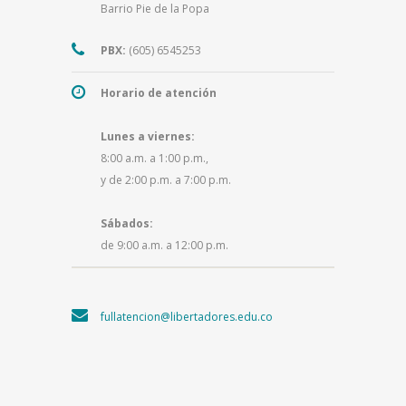
Barrio Pie de la Popa
PBX:
(605) 6545253
Horario de atención
Lunes a viernes:
8:00 a.m. a 1:00 p.m.,
y de 2:00 p.m. a 7:00 p.m.
Sábados:
de 9:00 a.m. a 12:00 p.m.
fullatencion@libertadores.edu.co