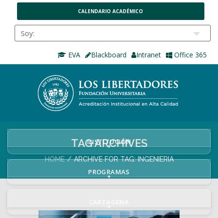
CALENDARIO ACADÉMICO
EVA
Blackboard
Intranet
Office 365
TAG ARCHIVES
INSTITUCIÓN
+
HOME
ARCHIVE FOR TAG: INGENIERIA
PROGRAMAS
+
CARTAGENA
+