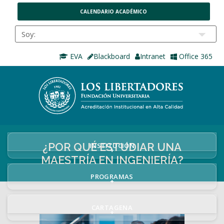
CALENDARIO ACADÉMICO
EVA
Blackboard
Intranet
Office 365
¿POR QUÉ ESTUDIAR UNA
INSTITUCIÓN
+
MAESTRÍA EN INGENIERÍA?
PROGRAMAS
+
CARTAGENA
+