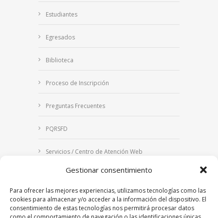
Estudiantes
Egresados
Biblioteca
Proceso de Inscripción
Preguntas Frecuentes
PQRSFD
Servicios / Centro de Atención Web
Gestionar consentimiento
Correo Institucional
Para ofrecer las mejores experiencias, utilizamos tecnologías como las
Notificaciones judiciales
cookies para almacenar y/o acceder a la información del dispositivo. El
consentimiento de estas tecnologías nos permitirá procesar datos
como el comportamiento de navegación o las identificaciones únicas