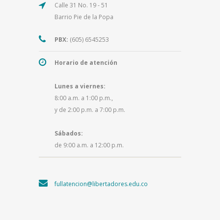
Calle 31 No. 19 - 51
Barrio Pie de la Popa
PBX:
(605) 6545253
Horario de atención
Lunes a viernes:
8:00 a.m. a 1:00 p.m.,
y de 2:00 p.m. a 7:00 p.m.
Sábados:
de 9:00 a.m. a 12:00 p.m.
fullatencion@libertadores.edu.co