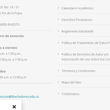
 31 No. 19 - 51
Calendario Académico
o Pie de la Popa
Derechos Pecuniarios
(605) 6545253
Reglamento Estudiantil
rio de atención
Política de Tratamiento de Datos 
s a viernes:
a.m. a 1:00 p.m.,
Política de Derechos de Autor y/o
Autorización de Uso Sobre los Con
2:00 p.m. a 7:00 p.m.
Términos y Condiciones
dos:
00 a.m. a 12:00 p.m.
Mapa del Sitio
Contáctanos
tencion@libertadores.edu.co