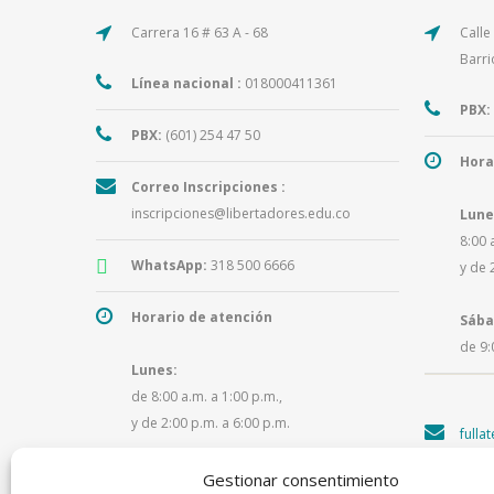
Carrera 16 # 63 A - 68
Calle
Barri
Línea nacional :
018000411361
PBX:
PBX:
(601) 254 47 50
Hora
Correo Inscripciones :
inscripciones@libertadores.edu.co
Lune
8:00 
WhatsApp:
318 500 6666
y de 
Horario de atención
Sába
de 9:
Lunes:
de 8:00 a.m. a 1:00 p.m.,
y de 2:00 p.m. a 6:00 p.m.
fulla
Martes a viernes:
Gestionar consentimiento