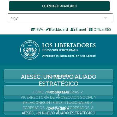
CALENDARIO ACADÉMICO
EVA
Blackboard
Intranet
Office 365
AIESEC, UN NUEVO ALIADO
INSTITUCIÓN
+
ESTRATÉGICO
PROGRAMAS
HOME
VICERRECTORÍAS
+
VICERRECTORÍA DE PROYECCIÓN SOCIAL Y
RELACIONES INTERINSTITUCIONALES
EGRESADOS
NOTICIAS EGRESADOS
CARTAGENA
+
AIESEC, UN NUEVO ALIADO ESTRATÉGICO