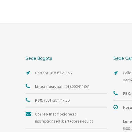
Sede Bogotá
Sede Ca
Carrera 16 # 63 A - 68
Calle
Barri
Línea nacional :
018000411361
PBX:
PBX:
(601) 254 47 50
Hora
Correo Inscripciones :
inscripciones@libertadores.edu.co
Lune
8:00 