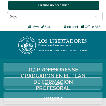
CALENDARIO ACADÉMICO
EVA
Blackboard
Intranet
Office 365
113 PROFESORES SE
INSTITUCIÓN
+
GRADUARON EN EL PLAN
DE FORMACIÓN
PROGRAMAS
+
PROFESORAL
CARTAGENA
+