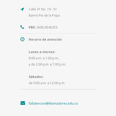
Calle 31 No. 19 - 51
Barrio Pie de la Popa
PBX:
(605) 6545253
Horario de atención
Lunes a viernes:
8:00 a.m. a 1:00 p.m.,
y de 2:00 p.m. a 7:00 p.m.
Sábados:
de 9:00 a.m. a 12:00 p.m.
fullatencion@libertadores.edu.co