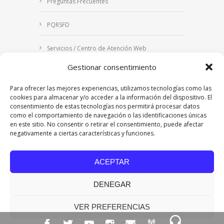
Preguntas Frecuentes
PQRSFD
Servicios / Centro de Atención Web
Gestionar consentimiento
Correo Institucional
Para ofrecer las mejores experiencias, utilizamos tecnologías como las
Notificaciones judiciales
cookies para almacenar y/o acceder a la información del dispositivo. El
consentimiento de estas tecnologías nos permitirá procesar datos
como el comportamiento de navegación o las identificaciones únicas
en este sitio. No consentir o retirar el consentimiento, puede afectar
negativamente a ciertas características y funciones.
Copyright © 2024 Fundación Universitaria Los
Libertadores | Institución Universitaria | Vigilada
ACEPTAR
Mineducación
| Personería Jurídica Resolución
7542 de mayo de 1982
DENEGAR
Acreditación Institucional en Alta Calidad
Resolución 015638 del 5 de agosto de 2022,
Ministerio de Educación Nacional.
VER PREFERENCIAS