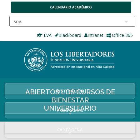
CALENDARIO ACADÉMICO
EVA
Blackboard
Intranet
Office 365
ABIERTOS LOS CURSOS DE
INSTITUCIÓN
+
BIENESTAR
UNIVERSITARIO
PROGRAMAS
+
CARTAGENA
+