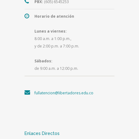
PBX:
(605) 6545253
Horario de atención
Lunes a viernes:
8:00 a.m. a 1:00 p.m.,
y de 2:00 p.m. a 7:00 p.m.
Sábados:
de 9:00 a.m. a 12:00 p.m.
fullatencion@libertadores.edu.co
Enlaces Directos