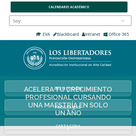
CALENDARIO ACADÉMICO
EVA
Blackboard
Intranet
Office 365
ACELERA TU CRECIMIENTO
INSTITUCIÓN
+
PROFESIONAL CURSANDO
UNA MAESTRÍA EN SOLO
PROGRAMAS
+
UN AÑO
CARTAGENA
+