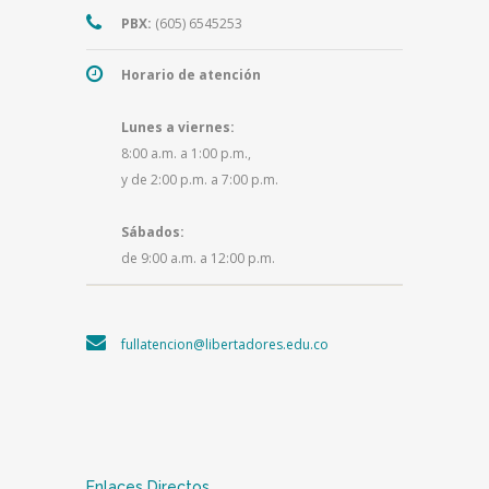
PBX:
(605) 6545253
Horario de atención
Lunes a viernes:
8:00 a.m. a 1:00 p.m.,
y de 2:00 p.m. a 7:00 p.m.
Sábados:
de 9:00 a.m. a 12:00 p.m.
fullatencion@libertadores.edu.co
Enlaces Directos