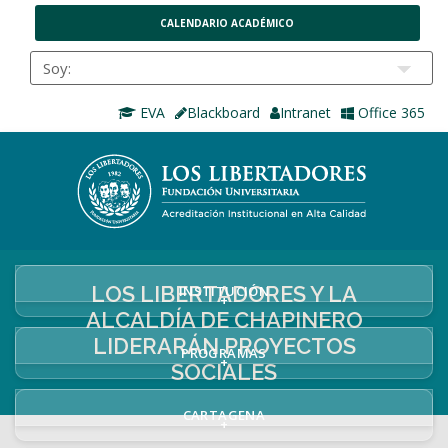
CALENDARIO ACADÉMICO
EVA
Blackboard
Intranet
Office 365
LOS LIBERTADORES Y LA
INSTITUCIÓN
+
ALCALDÍA DE CHAPINERO
LIDERARÁN PROYECTOS
PROGRAMAS
+
SOCIALES
CARTAGENA
+