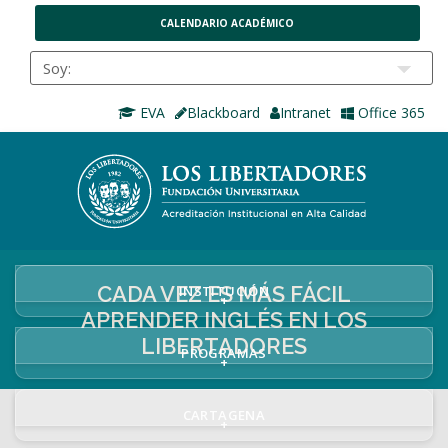
CALENDARIO ACADÉMICO
EVA
Blackboard
Intranet
Office 365
CADA VEZ ES MÁS FÁCIL
INSTITUCIÓN
+
APRENDER INGLÉS EN LOS
LIBERTADORES
PROGRAMAS
+
CARTAGENA
+