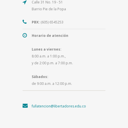
Calle 31 No. 19 - 51
Barrio Pie de la Popa
PBX:
(605) 6545253
Horario de atención
Lunes a viernes:
8:00 a.m. a 1:00 p.m.,
y de 2:00 p.m. a 7:00 p.m.
Sábados:
de 9:00 a.m. a 12:00 p.m.
fullatencion@libertadores.edu.co