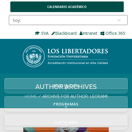
CALENDARIO ACADÉMICO
EVA
Blackboard
Intranet
Office 365
AUTHOR ARCHIVES
INSTITUCIÓN
+
HOME
ARCHIVE FOR AUTHOR: LEORAMI
PROGRAMAS
+
CARTAGENA
+