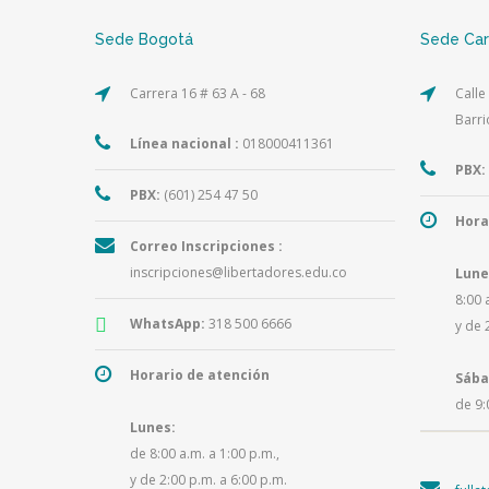
Sede Bogotá
Sede Ca
Carrera 16 # 63 A - 68
Calle
Barri
Línea nacional :
018000411361
PBX:
PBX:
(601) 254 47 50
Hora
Correo Inscripciones :
inscripciones@libertadores.edu.co
Lune
8:00 
WhatsApp:
318 500 6666
y de 
Horario de atención
Sába
de 9:
Lunes:
de 8:00 a.m. a 1:00 p.m.,
y de 2:00 p.m. a 6:00 p.m.