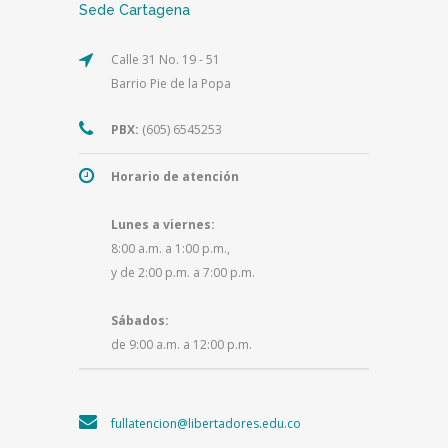
Sede Cartagena
Calle 31 No. 19 - 51
Barrio Pie de la Popa
PBX:
(605) 6545253
Horario de atención
Lunes a viernes:
8:00 a.m. a 1:00 p.m.,
y de 2:00 p.m. a 7:00 p.m.
Sábados:
de 9:00 a.m. a 12:00 p.m.
fullatencion@libertadores.edu.co