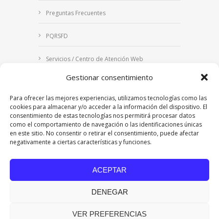
Preguntas Frecuentes
PQRSFD
Servicios / Centro de Atención Web
Gestionar consentimiento
Correo Institucional
Para ofrecer las mejores experiencias, utilizamos tecnologías como las
Notificaciones judiciales
cookies para almacenar y/o acceder a la información del dispositivo. El
consentimiento de estas tecnologías nos permitirá procesar datos
como el comportamiento de navegación o las identificaciones únicas
en este sitio. No consentir o retirar el consentimiento, puede afectar
negativamente a ciertas características y funciones.
Copyright © 2024 Fundación Universitaria Los
Libertadores | Institución Universitaria | Vigilada
ACEPTAR
Mineducación
| Personería Jurídica Resolución
7542 de mayo de 1982
DENEGAR
Acreditación Institucional en Alta Calidad
Resolución 015638 del 5 de agosto de 2022,
Ministerio de Educación Nacional.
VER PREFERENCIAS