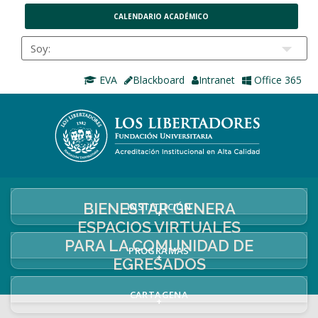
CALENDARIO ACADÉMICO
EVA
Blackboard
Intranet
Office 365
BIENESTAR GENERA
INSTITUCIÓN
+
ESPACIOS VIRTUALES
PARA LA COMUNIDAD DE
PROGRAMAS
+
EGRESADOS
CARTAGENA
+