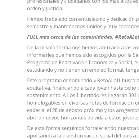
profesionales y ciudadanos con los más altos est
orden y justicia.
Hemos trabajado con entusiasmo y dedicación pa
semestre y mantenernos unidos y muy cercanos
FULL mas cerca de las comunidades, #RetoALa
De la misma forma nos hemos acercado a las c
informarles que hemos sido escogidos por la Se
Programa de Reactivación Económica y Social, el 
estudiando y no tienen un empleo formal, tenga
Este programa denominado #RetoALaU busca aum
equitativa, financiando a cada joven hasta ocho
sostenimiento. A Los Libertadores llegarán 301 j
homologables en diversas rutas de formación e
especial el 28 de agosto próximo y los acogemo
abrirá nuevos horizontes de vida a estos jóvenes
De esta forma seguimos fortaleciendo nuestra v
aportando a la transformación social del país a 