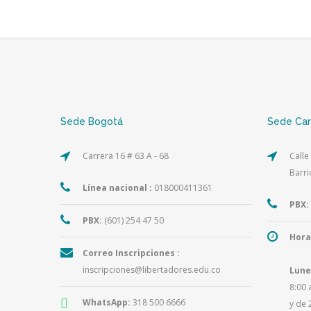
Sede Bogotá
Sede Ca
Carrera 16 # 63 A - 68
Calle
Barri
Línea nacional :
018000411361
PBX:
PBX:
(601) 254 47 50
Hora
Correo Inscripciones :
inscripciones@libertadores.edu.co
Lune
8:00 
WhatsApp:
318 500 6666
y de 