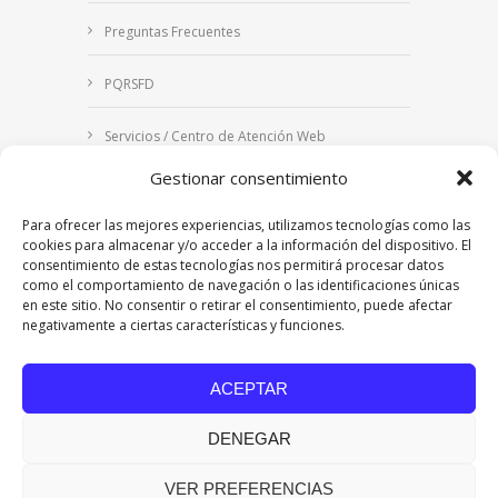
Preguntas Frecuentes
PQRSFD
Servicios / Centro de Atención Web
Gestionar consentimiento
Correo Institucional
Para ofrecer las mejores experiencias, utilizamos tecnologías como las
Notificaciones judiciales
cookies para almacenar y/o acceder a la información del dispositivo. El
consentimiento de estas tecnologías nos permitirá procesar datos
como el comportamiento de navegación o las identificaciones únicas
en este sitio. No consentir o retirar el consentimiento, puede afectar
negativamente a ciertas características y funciones.
Copyright © 2024 Fundación Universitaria Los
Libertadores | Institución Universitaria | Vigilada
ACEPTAR
Mineducación
| Personería Jurídica Resolución
7542 de mayo de 1982
DENEGAR
Acreditación Institucional en Alta Calidad
Resolución 015638 del 5 de agosto de 2022,
Ministerio de Educación Nacional.
VER PREFERENCIAS