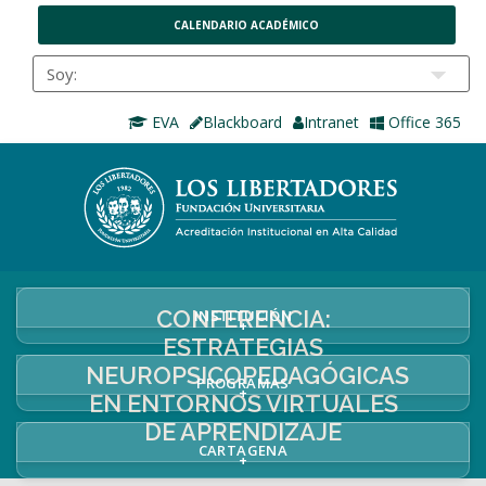
CALENDARIO ACADÉMICO
EVA
Blackboard
Intranet
Office 365
CONFERENCIA:
INSTITUCIÓN
+
ESTRATEGIAS
NEUROPSICOPEDAGÓGICAS
PROGRAMAS
+
EN ENTORNOS VIRTUALES
DE APRENDIZAJE
CARTAGENA
+