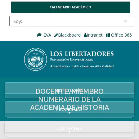
CALENDARIO ACADÉMICO
EVA
Blackboard
Intranet
Office 365
DOCENTE, MIEMBRO
INSTITUCIÓN
+
NUMERARIO DE LA
ACADEMIA DE HISTORIA
PROGRAMAS
+
CARTAGENA
+