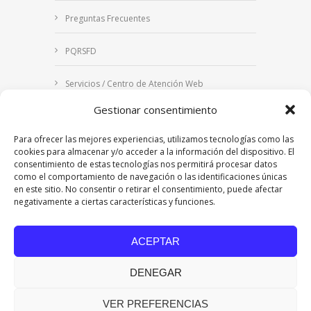
Preguntas Frecuentes
PQRSFD
Servicios / Centro de Atención Web
Gestionar consentimiento
Correo Institucional
Para ofrecer las mejores experiencias, utilizamos tecnologías como las
Notificaciones judiciales
cookies para almacenar y/o acceder a la información del dispositivo. El
consentimiento de estas tecnologías nos permitirá procesar datos
como el comportamiento de navegación o las identificaciones únicas
en este sitio. No consentir o retirar el consentimiento, puede afectar
negativamente a ciertas características y funciones.
Copyright © 2024 Fundación Universitaria Los
Libertadores | Institución Universitaria | Vigilada
ACEPTAR
Mineducación
| Personería Jurídica Resolución
7542 de mayo de 1982
DENEGAR
Acreditación Institucional en Alta Calidad
Resolución 015638 del 5 de agosto de 2022,
Ministerio de Educación Nacional.
VER PREFERENCIAS