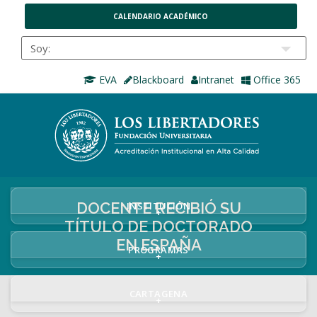
CALENDARIO ACADÉMICO
EVA
Blackboard
Intranet
Office 365
DOCENTE RECIBIÓ SU
INSTITUCIÓN
+
TÍTULO DE DOCTORADO
EN ESPAÑA
PROGRAMAS
+
CARTAGENA
+