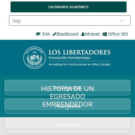
CALENDARIO ACADÉMICO
EVA
Blackboard
Intranet
Office 365
HISTORIA DE UN
INSTITUCIÓN
+
EGRESADO
EMPRENDEDOR
PROGRAMAS
+
CARTAGENA
+