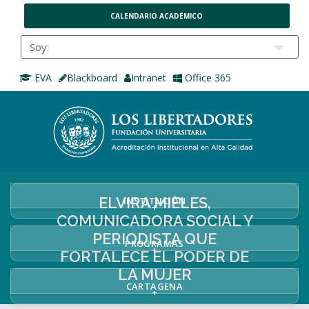
CALENDARIO ACADÉMICO
EVA
Blackboard
Intranet
Office 365
ELVIRA MIELES,
INSTITUCIÓN
+
COMUNICADORA SOCIAL Y
PERIODISTA QUE
PROGRAMAS
+
FORTALECE EL PODER DE
LA MUJER
CARTAGENA
+