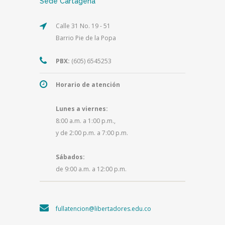
Sede Cartagena
Calle 31 No. 19 - 51
Barrio Pie de la Popa
PBX:
(605) 6545253
Horario de atención
Lunes a viernes:
8:00 a.m. a 1:00 p.m.,
y de 2:00 p.m. a 7:00 p.m.
Sábados:
de 9:00 a.m. a 12:00 p.m.
fullatencion@libertadores.edu.co