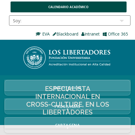
CALENDARIO ACADÉMICO
EVA
Blackboard
Intranet
Office 365
ESPECIALISTA
INSTITUCIÓN
+
INTERNACIONAL EN
CROSS-CULTURE, EN LOS
PROGRAMAS
+
LIBERTADORES
CARTAGENA
+