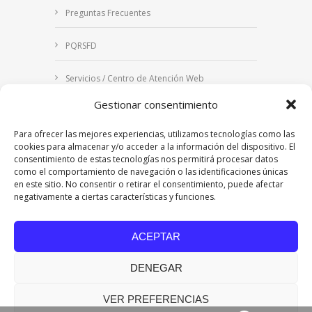
Preguntas Frecuentes
PQRSFD
Servicios / Centro de Atención Web
Gestionar consentimiento
Correo Institucional
Para ofrecer las mejores experiencias, utilizamos tecnologías como las
Notificaciones judiciales
cookies para almacenar y/o acceder a la información del dispositivo. El
consentimiento de estas tecnologías nos permitirá procesar datos
como el comportamiento de navegación o las identificaciones únicas
en este sitio. No consentir o retirar el consentimiento, puede afectar
negativamente a ciertas características y funciones.
Copyright © 2024 Fundación Universitaria Los
Libertadores | Institución Universitaria | Vigilada
ACEPTAR
Mineducación
| Personería Jurídica Resolución
7542 de mayo de 1982
DENEGAR
Acreditación Institucional en Alta Calidad
Resolución 015638 del 5 de agosto de 2022,
Ministerio de Educación Nacional.
VER PREFERENCIAS