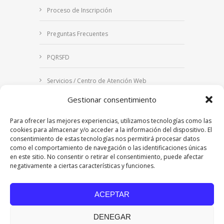
Proceso de Inscripción
Preguntas Frecuentes
PQRSFD
Servicios / Centro de Atención Web
Gestionar consentimiento
Correo Institucional
Para ofrecer las mejores experiencias, utilizamos tecnologías como las
Notificaciones judiciales
cookies para almacenar y/o acceder a la información del dispositivo. El
consentimiento de estas tecnologías nos permitirá procesar datos
como el comportamiento de navegación o las identificaciones únicas
en este sitio. No consentir o retirar el consentimiento, puede afectar
negativamente a ciertas características y funciones.
Copyright © 2024 Fundación Universitaria Los
Libertadores | Institución Universitaria | Vigilada
ACEPTAR
Mineducación
| Personería Jurídica Resolución
7542 de mayo de 1982
DENEGAR
Acreditación Institucional en Alta Calidad