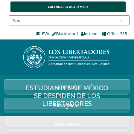
CALENDARIO ACADÉMICO
EVA
Blackboard
Intranet
Office 365
ESTUDIANTES DE MÉXICO
INSTITUCIÓN
+
SE DESPIDEN DE LOS
LIBERTADORES
PROGRAMAS
+
CARTAGENA
+