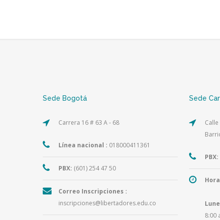
Sede Bogotá
Sede Ca
Carrera 16 # 63 A - 68
Calle
Barri
Línea nacional :
018000411361
PBX:
PBX:
(601) 254 47 50
Hora
Correo Inscripciones :
inscripciones@libertadores.edu.co
Lune
8:00 