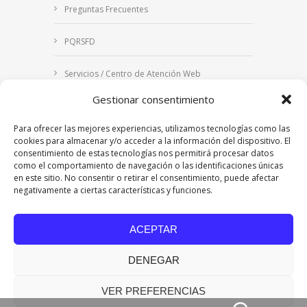
Preguntas Frecuentes
PQRSFD
Servicios / Centro de Atención Web
Gestionar consentimiento
Correo Institucional
Para ofrecer las mejores experiencias, utilizamos tecnologías como las
Notificaciones judiciales
cookies para almacenar y/o acceder a la información del dispositivo. El
consentimiento de estas tecnologías nos permitirá procesar datos
como el comportamiento de navegación o las identificaciones únicas
en este sitio. No consentir o retirar el consentimiento, puede afectar
negativamente a ciertas características y funciones.
Copyright © 2024 Fundación Universitaria Los
Libertadores | Institución Universitaria | Vigilada
ACEPTAR
Mineducación
| Personería Jurídica Resolución
7542 de mayo de 1982
DENEGAR
Acreditación Institucional en Alta Calidad
Resolución 015638 del 5 de agosto de 2022,
Ministerio de Educación Nacional.
VER PREFERENCIAS