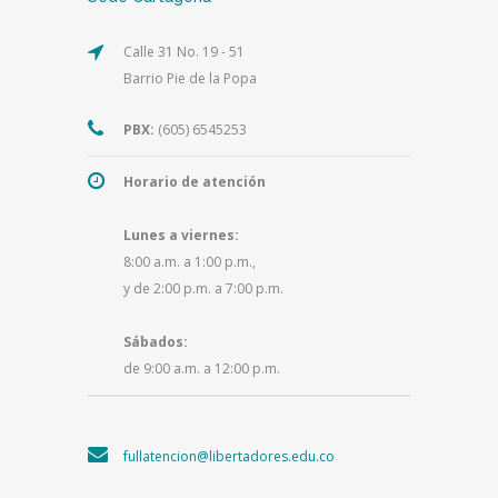
Calle 31 No. 19 - 51
Barrio Pie de la Popa
PBX:
(605) 6545253
Horario de atención
Lunes a viernes:
8:00 a.m. a 1:00 p.m.,
y de 2:00 p.m. a 7:00 p.m.
Sábados:
de 9:00 a.m. a 12:00 p.m.
fullatencion@libertadores.edu.co