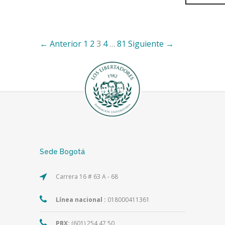
← Anterior
1
2
3
4
…
81
Siguiente →
Sede Bogotá
Carrera 16 # 63 A - 68
Línea nacional :
018000411361
PBX:
(601) 254 47 50