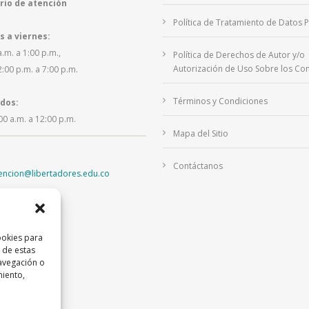
rio de atención
Política de Tratamiento de Datos 
s a viernes:
a.m. a 1:00 p.m.,
Política de Derechos de Autor y/o
Autorización de Uso Sobre los Con
2:00 p.m. a 7:00 p.m.
Términos y Condiciones
dos:
00 a.m. a 12:00 p.m.
Mapa del Sitio
Contáctanos
tencion@libertadores.edu.co
ookies para
 de estas
avegación o
miento,