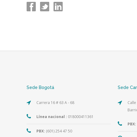
Sede Bogotá
Sede Ca
Carrera 16 # 63 A - 68
Calle
Barri
Línea nacional :
018000411361
PBX:
PBX:
(601) 254 47 50