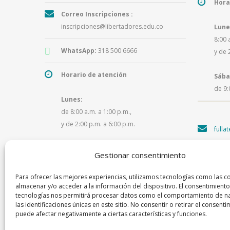
Hora
Correo Inscripciones :
inscripciones@libertadores.edu.co
Lune
8:00 
WhatsApp:
318 500 6666
y de 
Horario de atención
Sába
de 9:
Lunes:
de 8:00 a.m. a 1:00 p.m.,
y de 2:00 p.m. a 6:00 p.m.
fulla
Martes a viernes:
Gestionar consentimiento
de 8:00 a.m. a 1:00 p.m.,
y de 2:00 p.m. a 5:30 p.m.
Para ofrecer las mejores experiencias, utilizamos tecnologías como las c
almacenar y/o acceder a la información del dispositivo. El consentimiento
tecnologías nos permitirá procesar datos como el comportamiento de n
las identificaciones únicas en este sitio. No consentir o retirar el consenti
puede afectar negativamente a ciertas características y funciones.