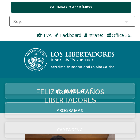
CALENDARIO ACADÉMICO
EVA
Blackboard
Intranet
Office 365
FELIZ CUMPLEAÑOS
INSTITUCIÓN
+
LIBERTADORES
PROGRAMAS
+
CARTAGENA
+