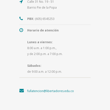
Calle 31 No. 19 - 51
Barrio Pie de la Popa
PBX:
(605) 6545253
Horario de atención
Lunes a viernes:
8:00 a.m. a 1:00 p.m.,
y de 2:00 p.m. a 7:00 p.m.
Sábados:
de 9:00 a.m. a 12:00 p.m.
fullatencion@libertadores.edu.co