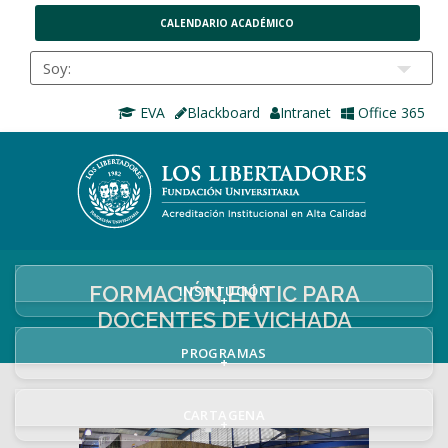
CALENDARIO ACADÉMICO
EVA
Blackboard
Intranet
Office 365
FORMACIÓN EN TIC PARA
INSTITUCIÓN
+
DOCENTES DE VICHADA
PROGRAMAS
+
CARTAGENA
+