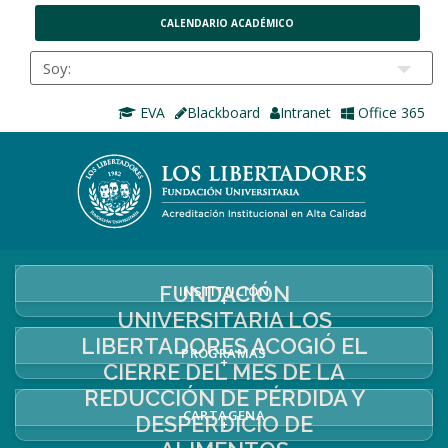
CALENDARIO ACADÉMICO
EVA
Blackboard
Intranet
Office 365
FUNDACIÓN
INSTITUCIÓN
+
UNIVERSITARIA LOS
LIBERTADORES ACOGIÓ EL
PROGRAMAS
+
CIERRE DEL MES DE LA
REDUCCIÓN DE PÉRDIDA Y
CARTAGENA
DESPERDICIO DE
+