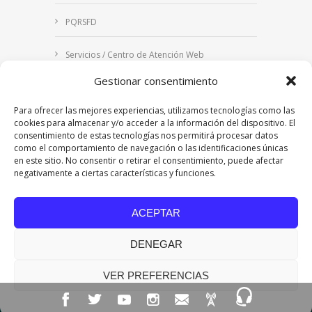
PQRSFD
Servicios / Centro de Atención Web
Gestionar consentimiento
Correo Institucional
Para ofrecer las mejores experiencias, utilizamos tecnologías como las
Notificaciones judiciales
cookies para almacenar y/o acceder a la información del dispositivo. El
consentimiento de estas tecnologías nos permitirá procesar datos
como el comportamiento de navegación o las identificaciones únicas
en este sitio. No consentir o retirar el consentimiento, puede afectar
negativamente a ciertas características y funciones.
Copyright © 2024 Fundación Universitaria Los
Libertadores | Institución Universitaria | Vigilada
ACEPTAR
Mineducación
| Personería Jurídica Resolución
7542 de mayo de 1982
DENEGAR
Acreditación Institucional en Alta Calidad
Resolución 015638 del 5 de agosto de 2022,
Ministerio de Educación Nacional.
VER PREFERENCIAS