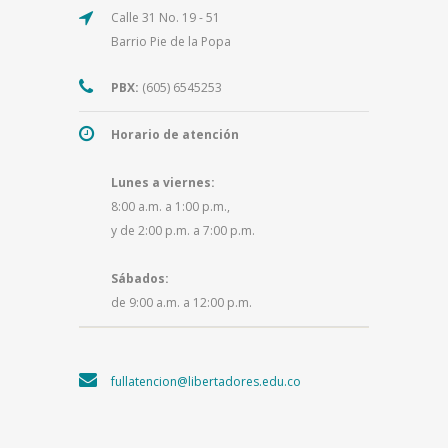
Calle 31 No. 19 - 51
Barrio Pie de la Popa
PBX:
(605) 6545253
Horario de atención
Lunes a viernes:
8:00 a.m. a 1:00 p.m.,
y de 2:00 p.m. a 7:00 p.m.
Sábados:
de 9:00 a.m. a 12:00 p.m.
fullatencion@libertadores.edu.co