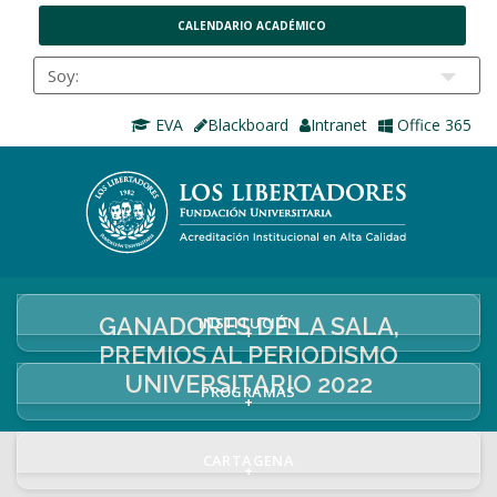
CALENDARIO ACADÉMICO
EVA
Blackboard
Intranet
Office 365
GANADORES DE LA SALA,
INSTITUCIÓN
+
PREMIOS AL PERIODISMO
UNIVERSITARIO 2022
PROGRAMAS
+
CARTAGENA
+