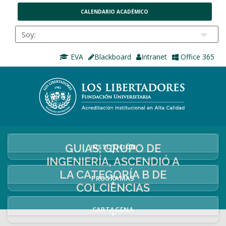
CALENDARIO ACADÉMICO
EVA
Blackboard
Intranet
Office 365
GUIAS, GRUPO DE
INSTITUCIÓN
+
INGENIERÍA, ASCENDIÓ A
LA CATEGORÍA B DE
PROGRAMAS
+
COLCIENCIAS
CARTAGENA
+