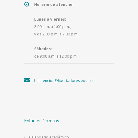
Horario de atención
Lunes a viernes:
8:00 a.m. a 1:00 p.m.,
y de 2:00 p.m. a 7:00 p.m.
Sábados:
de 9:00 a.m. a 12:00 p.m.
fullatencion@libertadores.edu.co
Enlaces Directos
Calendario Académico