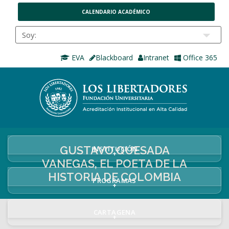
CALENDARIO ACADÉMICO
EVA
Blackboard
Intranet
Office 365
GUSTAVO QUESADA
INSTITUCIÓN
+
VANEGAS, EL POETA DE LA
HISTORIA DE COLOMBIA
PROGRAMAS
+
CARTAGENA
+